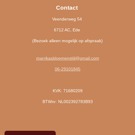
Contact
Veenderweg 54
6712 AC, Ede
(Bezoek alleen mogelijk op afspraak)
marrikasbloemenstijl@gmail.com
06-29101845
KVK: 71680209
BTWnr: NL002392783B93