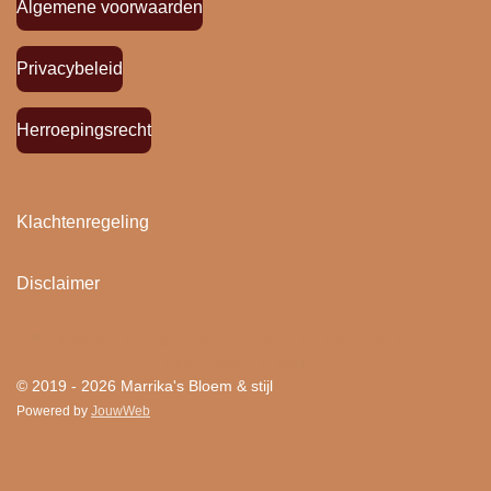
Algemene voorwaarden
Privacybeleid
Herroepingsrecht
Klachtenregeling
Disclaimer
"
Bloemen houden van mensen en mensen houden
van Bloem & stijl ! "
© 2019 - 2026 Marrika's Bloem & stijl
Powered by
JouwWeb