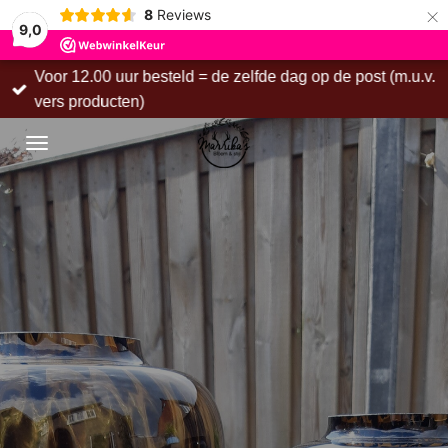
×
8
Reviews
9,0
m.u.v.
Vanaf € 75,00 gratis verzending binnen Nederl