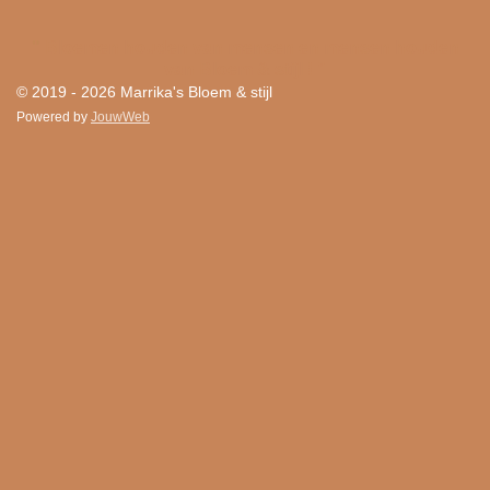
"
Bloemen houden van mensen en mensen houden
van Bloem & stijl ! "
© 2019 - 2026 Marrika's Bloem & stijl
Powered by
JouwWeb