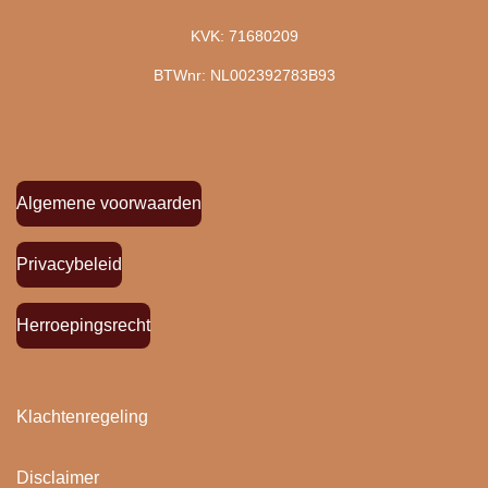
KVK: 71680209
BTWnr: NL002392783B93
Algemene voorwaarden
Privacybeleid
Herroepingsrecht
Klachtenregeling
Disclaimer