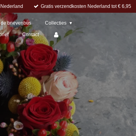
n Nederland
Gratis verzendkosten Nederland tot € 6,95
 de brievenbus
Collecties
brief
Contact