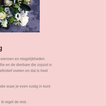
g
le wensen en mogelijkheden
ie en de dierbare die zojuist is
initief voelen en dat is heel
atie waar je even rustig in kunt
k regel de rest.