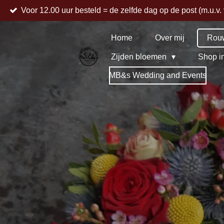
Voor 12.00 uur besteld = de zelfde dag op de post (m.u.v.
Ga
direct
naar
Home
Over mij
Rou
de
Zijden bloemen
Shop i
hoofdinhoud
MB&s Wedding and Events