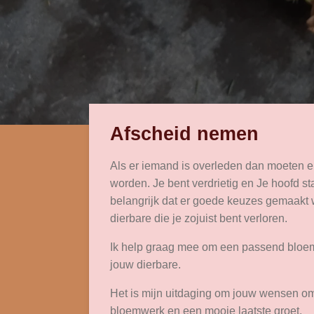
Afscheid nemen
Als er iemand is overleden dan moeten e
worden. Je bent verdrietig en Je hoofd sta
belangrijk dat er goede keuzes gemaakt 
dierbare die je zojuist bent verloren.
Ik help graag mee om een passend bloem
jouw dierbare.
Het is mijn uitdaging om jouw wensen om 
bloemwerk en een mooie laatste groet.