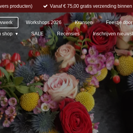
 vers producten)
Vanaf € 75,00 gratis verzending binne
wwerk
Workshops 2026
Kransen
Feestje door
n shop
SALE
Recensies
Inschrijven nieuws