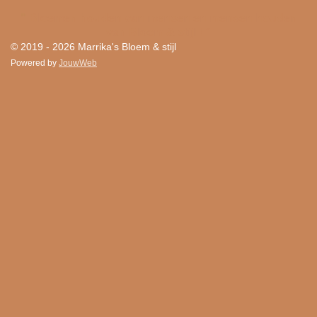
"
Bloemen houden van mensen en mensen houden
van Bloem & stijl ! "
© 2019 - 2026 Marrika's Bloem & stijl
Powered by
JouwWeb