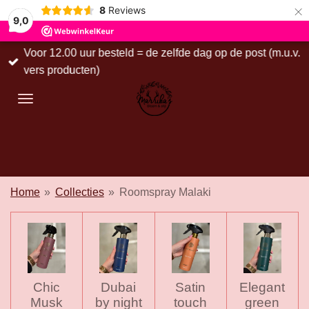
×
8
Reviews
9,0
Voor 12.00 uur besteld = de zelfde dag op de post (m.u.v.
vers producten)
Home
»
Collecties
»
Roomspray Malaki
Chic
Dubai
Satin
Elegant
Musk
by night
touch
green