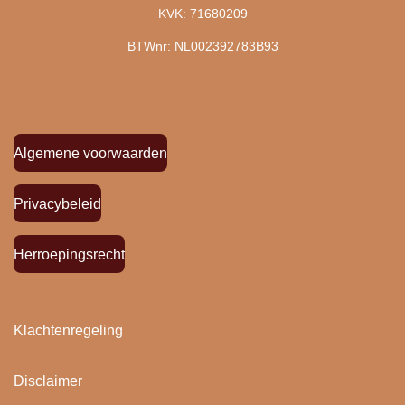
KVK: 71680209
BTWnr: NL002392783B93
Algemene voorwaarden
Privacybeleid
Herroepingsrecht
Klachtenregeling
Disclaimer