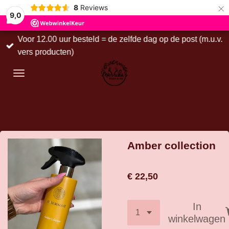
×
8
Reviews
9,0
Voor 12.00 uur besteld = de zelfde dag op de post (m.u.v.
vers producten)
Amber collection
€ 22,50
In
winkelwagen