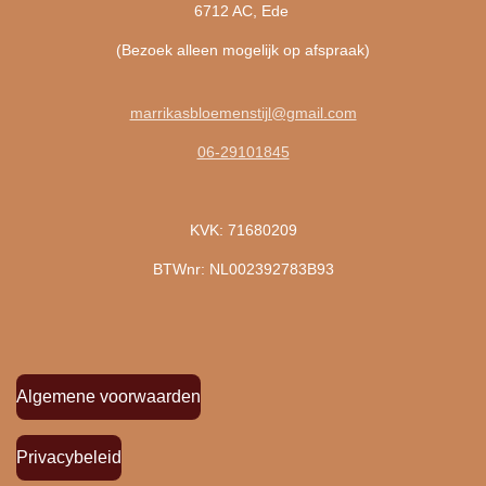
6712 AC, Ede
(Bezoek alleen mogelijk op afspraak)
marrikasbloemenstijl@gmail.com
06-29101845
KVK: 71680209
BTWnr: NL002392783B93
Algemene voorwaarden
Privacybeleid