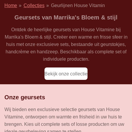
Home
»
Collecties
»
Geurlijnen House Vitamin
Geursets van Marrika's Bloem & stijl
Ontdek de heerlijke geursets van House Vitamine bij
Marrika's Bloem & stijl. Creëer een warme en frisse sfeer in
huis met onze exclusieve sets, bestaande uit geurstokjes,
handcrème en handzeep. Beschikbaar als complete set of
individuele producten.
Bekijk onze collectie
Onze geursets
Wij bieden een exclusieve selectie geursets van House
Vitamine, ontworpen om warmte en frisheid in uw huis te
brengen. Kies uit complete sets of losse producten om uw
ideale geurbeleving samen te stellen.