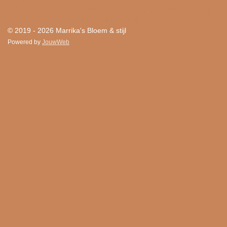
"
Bloemen houden van mensen en mensen houden
van Bloem & stijl ! "
© 2019 - 2026 Marrika's Bloem & stijl
Powered by
JouwWeb