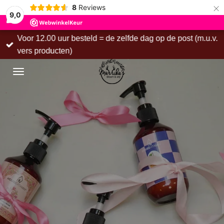
×
8
Reviews
9,0
Voor 12.00 uur besteld = de zelfde dag op de post (m.u.v.
vers producten)