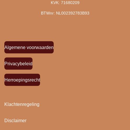
KVK: 71680209
BTWnr: NL002392783B93
Algemene voorwaarden
Privacybeleid
Herroepingsrecht
Klachtenregeling
Disclaimer