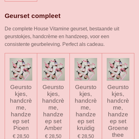
Geurset compleet
De complete House Vitamine geurset, bestaande uit
geurstokjes, handcrème en handzeep, voor een
consistente geurbeleving. Perfect als cadeau.
Geursto
Geursto
Geursto
Geursto
kjes,
kjes,
kjes,
kjes,
handcrè
handcrè
handcrè
handcrè
me,
me,
me,
me,
handze
handze
handze
handze
ep set
ep set
ep set
ep set
Pioen
Amber
kruidig
Groene
thee
€ 28,50
€ 28,50
€ 28,50