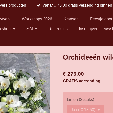
 vers producten)
Vanaf € 75,00 gratis verzending binne
wwerk
Workshops 2026
Kransen
Feestje door
n shop
SALE
Recensies
Inschrijven nieuws
Orchideeën wil
€ 275,00
GRATIS verzending
Linten (2 stuks)