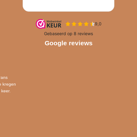
Google reviews
rans
e kregen
 keer.