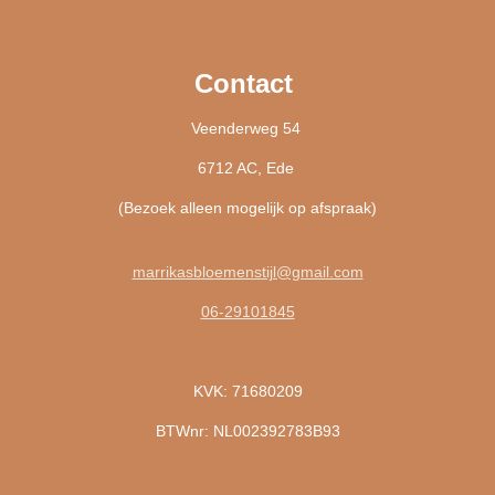
Contact
Veenderweg 54
6712 AC, Ede
(Bezoek alleen mogelijk op afspraak)
marrikasbloemenstijl@gmail.com
06-29101845
KVK: 71680209
BTWnr: NL002392783B93