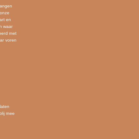
vangen
 onze
art en
en waar
eerd met
ar voren
laten
blij mee