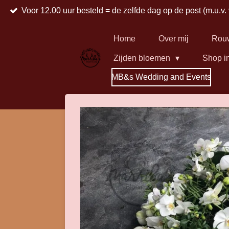
Voor 12.00 uur besteld = de zelfde dag op de post (m.u.v.
Ga
direct
naar
Home
Over mij
Rou
de
Zijden bloemen
Shop i
hoofdinhoud
MB&s Wedding and Events