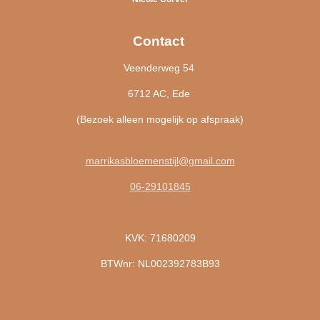
Contact
Veenderweg 54
6712 AC, Ede
(Bezoek alleen mogelijk op afspraak)
marrikasbloemenstijl@gmail.com
06-29101845
KVK: 71680209
BTWnr: NL002392783B93