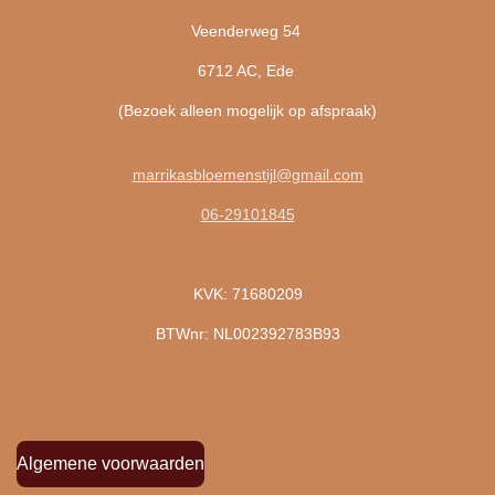
Veenderweg 54
6712 AC, Ede
(Bezoek alleen mogelijk op afspraak)
marrikasbloemenstijl@gmail.com
06-29101845
KVK: 71680209
BTWnr: NL002392783B93
Algemene voorwaarden