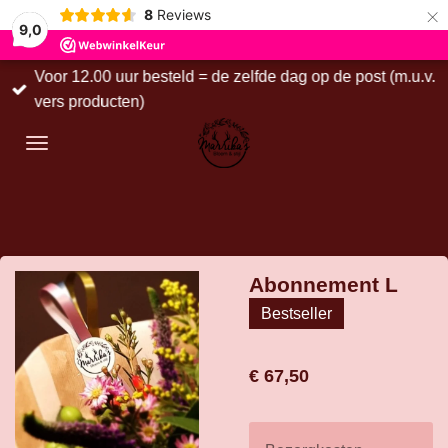
×
8
Reviews
9,0
Voor 12.00 uur besteld = de zelfde dag op de post (m.u.v.
vers producten)
Abonnement L
Bestseller
€ 67,50