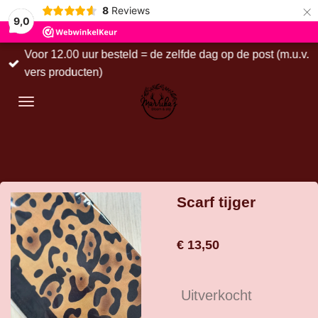
×
8
Reviews
9,0
Voor 12.00 uur besteld = de zelfde dag op de post (m.u.v.
vers producten)
Scarf tijger
€ 13,50
Uitverkocht