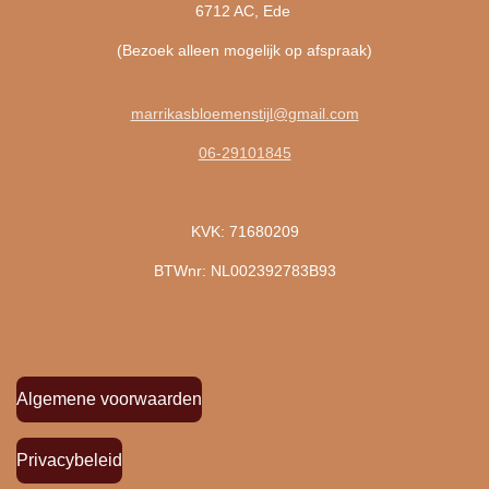
6712 AC, Ede
(Bezoek alleen mogelijk op afspraak)
marrikasbloemenstijl@gmail.com
06-29101845
KVK: 71680209
BTWnr: NL002392783B93
Algemene voorwaarden
Privacybeleid