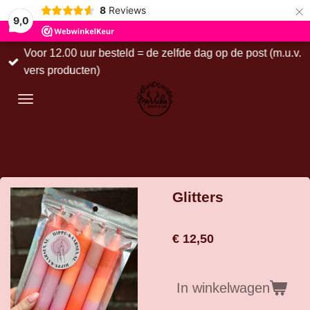
×
8
Reviews
9,0
Voor 12.00 uur besteld = de zelfde dag op de post (m.u.v.
vers producten)
Glitters
€ 12,50
In winkelwagen