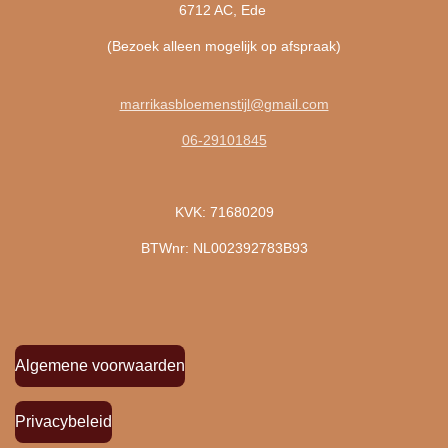
6712 AC, Ede
(Bezoek alleen mogelijk op afspraak)
marrikasbloemenstijl@gmail.com
06-29101845
KVK: 71680209
BTWnr: NL002392783B93
Algemene voorwaarden
Privacybeleid