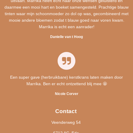
uitvaart. Marrika heeft echt naar onze wensen geluisterd en
daarmee een mooi hart en boeket samengesteld. Prachtige blauw
tinten waar mijn schoonmoeder zo dol op was, gecombineerd met
mooie andere bloemen zodat t blauw goed naar voren kwam.
Marrika is echt een aanrader!
Danielle van t Hoog
Een super gave (herbruikbare) kerstkrans laten maken door
Marrika. Ben er echt ontzettend blij mee 🤩
Nicole Corver
Contact
Veenderweg 54
6712 AC, Ede