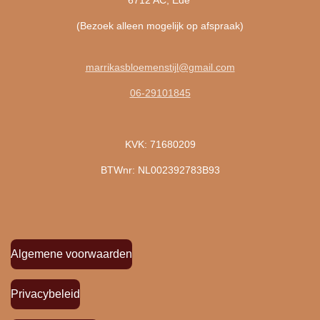
(Bezoek alleen mogelijk op afspraak)
marrikasbloemenstijl@gmail.com
06-29101845
KVK: 71680209
BTWnr: NL002392783B93
Algemene voorwaarden
Privacybeleid