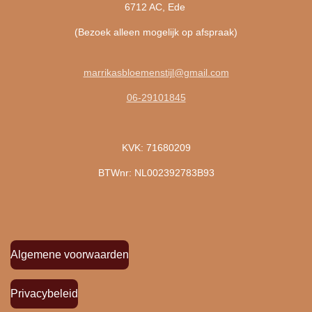
6712 AC, Ede
(Bezoek alleen mogelijk op afspraak)
marrikasbloemenstijl@gmail.com
06-29101845
KVK: 71680209
BTWnr: NL002392783B93
Algemene voorwaarden
Privacybeleid