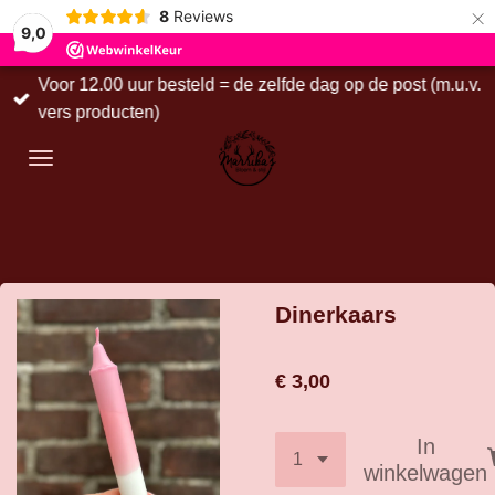
×
8
Reviews
9,0
Voor 12.00 uur besteld = de zelfde dag op de post (m.u.v.
vers producten)
Dinerkaars
€ 3,00
In
winkelwagen