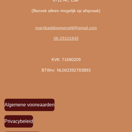
(Bezoek alleen mogelijk op afspraak)
marrikasbloemenstijl@gmail.com
06-29101845
KVK: 71680209
BTWnr: NL002392783B93
Algemene voorwaarden
Privacybeleid