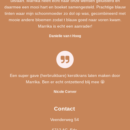
uitvaart. Marrika heeft echt naar onze wensen geluisterd en
daarmee een mooi hart en boeket samengesteld. Prachtige blauw
tinten waar mijn schoonmoeder zo dol op was, gecombineerd met
mooie andere bloemen zodat t blauw goed naar voren kwam.
Marrika is echt een aanrader!
Danielle van t Hoog
Een super gave (herbruikbare) kerstkrans laten maken door
Marrika. Ben er echt ontzettend blij mee 🤩
Nicole Corver
Contact
Veenderweg 54
6712 AC, Ede