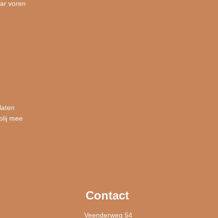
ar voren
laten
blij mee
Contact
Veenderweg 54