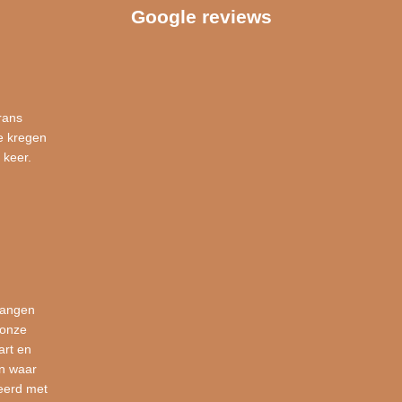
Google reviews
rans
e kregen
 keer.
vangen
 onze
art en
en waar
eerd met