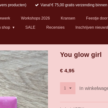
 vers producten)
Vanaf € 75,00 gratis verzending binne
wwerk
Workshops 2026
Kransen
Feestje door
n shop
SALE
Recensies
Inschrijven nieuws
You glow girl
€ 4,95
In winkelwag