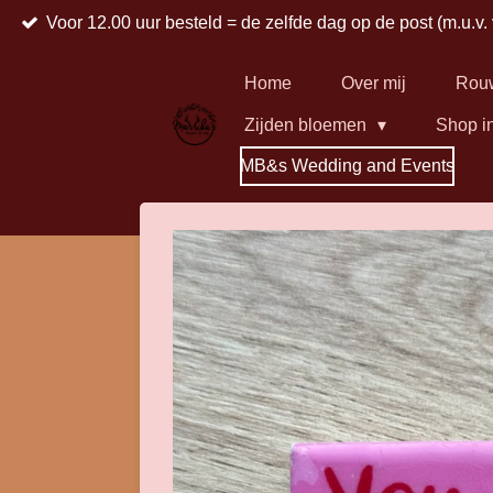
Voor 12.00 uur besteld = de zelfde dag op de post (m.u.v.
Ga
direct
naar
Home
Over mij
Rou
de
Zijden bloemen
Shop i
hoofdinhoud
MB&s Wedding and Events