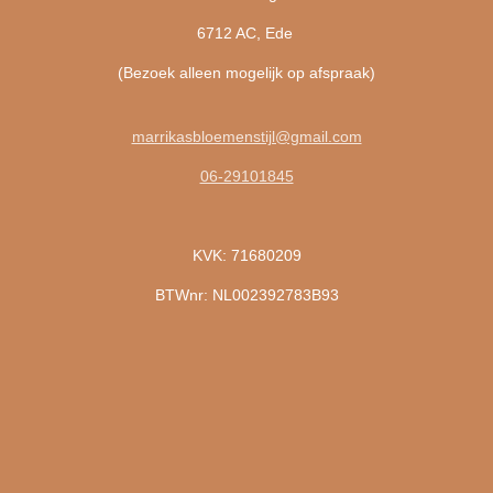
6712 AC, Ede
(Bezoek alleen mogelijk op afspraak)
marrikasbloemenstijl@gmail.com
06-29101845
KVK: 71680209
BTWnr: NL002392783B93