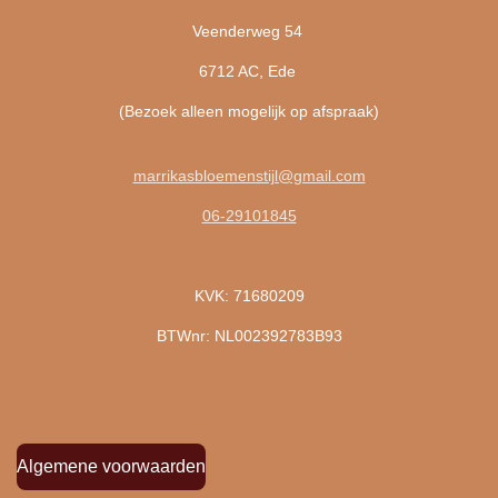
Veenderweg 54
6712 AC, Ede
(Bezoek alleen mogelijk op afspraak)
marrikasbloemenstijl@gmail.com
06-29101845
KVK: 71680209
BTWnr: NL002392783B93
Algemene voorwaarden