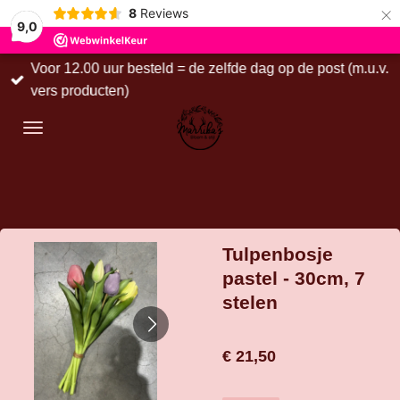
×
8
Reviews
9,0
Voor 12.00 uur besteld = de zelfde dag op de post (m.u.v.
vers producten)
Tulpenbosje
pastel - 30cm, 7
stelen
€ 21,50