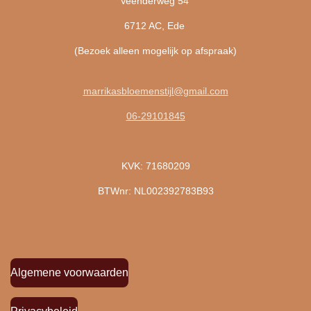
Veenderweg 54
6712 AC, Ede
(Bezoek alleen mogelijk op afspraak)
marrikasbloemenstijl@gmail.com
06-29101845
KVK: 71680209
BTWnr: NL002392783B93
Algemene voorwaarden