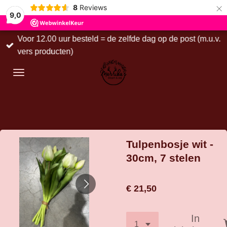
×
8
Reviews
9,0
Voor 12.00 uur besteld = de zelfde dag op de post (m.u.v.
vers producten)
Tulpenbosje wit -
30cm, 7 stelen
€ 21,50
In