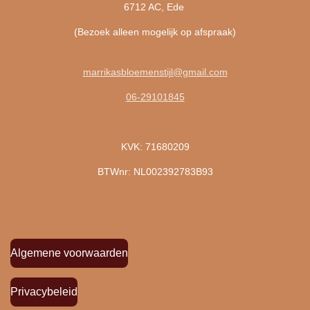
6712 AC, Ede
(Bezoek alleen mogelijk op afspraak)
marrikasbloemenstijl@gmail.com
06-29101845
KVK: 71680209
BTWnr: NL002392783B93
Algemene voorwaarden
Privacybeleid