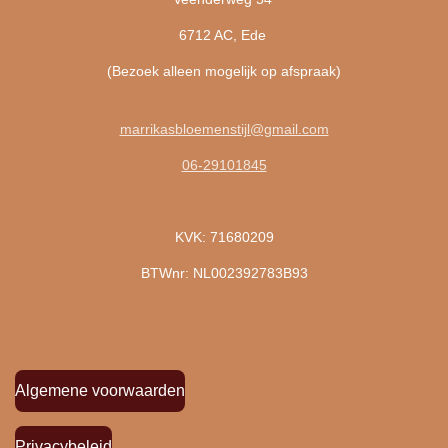
6712 AC, Ede
(Bezoek alleen mogelijk op afspraak)
marrikasbloemenstijl@gmail.com
06-29101845
KVK: 71680209
BTWnr: NL002392783B93
Algemene voorwaarden
Privacybeleid