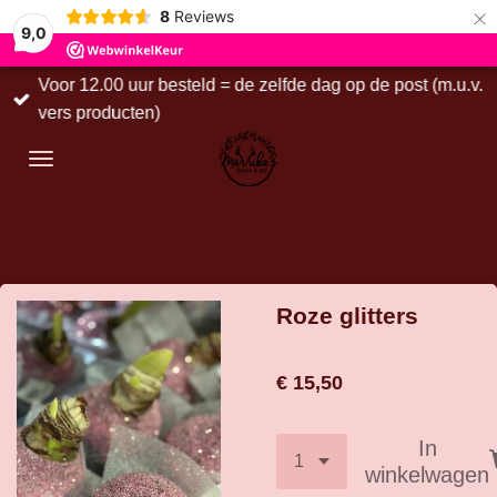
×
8
Reviews
9,0
Voor 12.00 uur besteld = de zelfde dag op de post (m.u.v.
vers producten)
Roze glitters
€ 15,50
In
winkelwagen