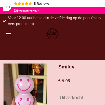
×
8
Reviews
9,0
Voor 12.00 uur besteld = de zelfde dag op de post (m.u.v.
vers producten)
Smiley
€ 9,95
Uitverkocht