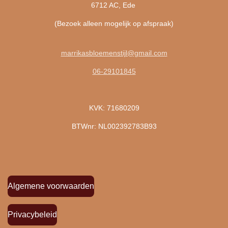
6712 AC, Ede
(Bezoek alleen mogelijk op afspraak)
marrikasbloemenstijl@gmail.com
06-29101845
KVK: 71680209
BTWnr: NL002392783B93
Algemene voorwaarden
Privacybeleid