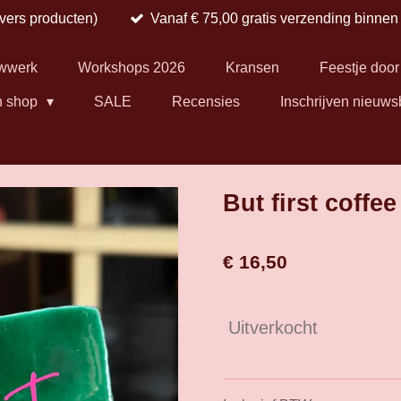
 vers producten)
Vanaf € 75,00 gratis verzending binne
wwerk
Workshops 2026
Kransen
Feestje door
n shop
SALE
Recensies
Inschrijven nieuws
But first coffee
€ 16,50
Uitverkocht