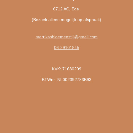
6712 AC, Ede
(Bezoek alleen mogelijk op afspraak)
marrikasbloemenstijl@gmail.com
06-29101845
KVK: 71680209
BTWnr: NL002392783B93