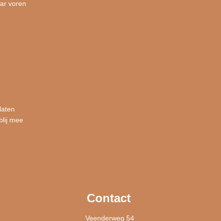
ar voren
laten
blij mee
Contact
Veenderweg 54