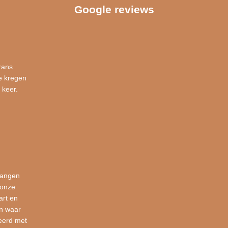
Google reviews
rans
e kregen
 keer.
vangen
 onze
art en
en waar
eerd met