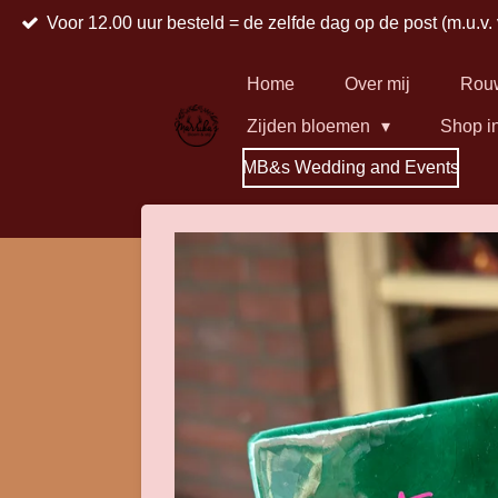
Voor 12.00 uur besteld = de zelfde dag op de post (m.u.v.
Ga
direct
naar
Home
Over mij
Rou
de
Zijden bloemen
Shop i
hoofdinhoud
MB&s Wedding and Events