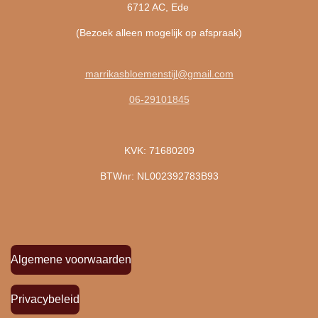
6712 AC, Ede
(Bezoek alleen mogelijk op afspraak)
marrikasbloemenstijl@gmail.com
06-29101845
KVK: 71680209
BTWnr: NL002392783B93
Algemene voorwaarden
Privacybeleid