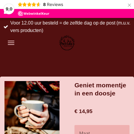
×
8
Reviews
9,0
Voor 12.00 uur besteld = de zelfde dag op de post (m.u.v.
vers producten)
Geniet momentje
in een doosje
€ 14,95
Maat