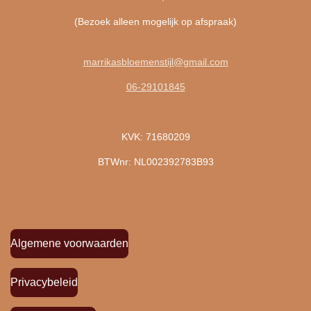
(Bezoek alleen mogelijk op afspraak)
marrikasbloemenstijl@gmail.com
06-29101845
KVK: 71680209
BTWnr: NL002392783B93
Algemene voorwaarden
Privacybeleid