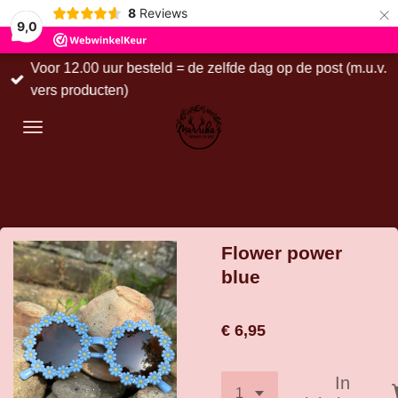
×
8
Reviews
9,0
Voor 12.00 uur besteld = de zelfde dag op de post (m.u.v.
vers producten)
Flower power
blue
€ 6,95
In