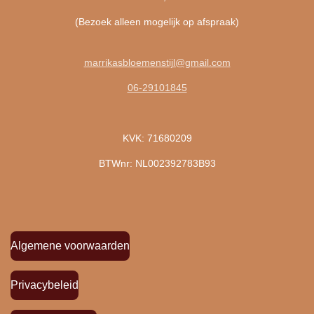
(Bezoek alleen mogelijk op afspraak)
marrikasbloemenstijl@gmail.com
06-29101845
KVK: 71680209
BTWnr: NL002392783B93
Algemene voorwaarden
Privacybeleid