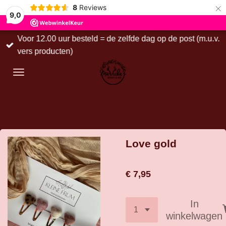
×
8
Reviews
9,0
Voor 12.00 uur besteld = de zelfde dag op de post (m.u.v.
vers producten)
Love gold
€ 7,95
In
winkelwagen