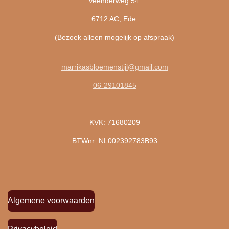
Veenderweg 54
6712 AC, Ede
(Bezoek alleen mogelijk op afspraak)
marrikasbloemenstijl@gmail.com
06-29101845
KVK: 71680209
BTWnr: NL002392783B93
Algemene voorwaarden