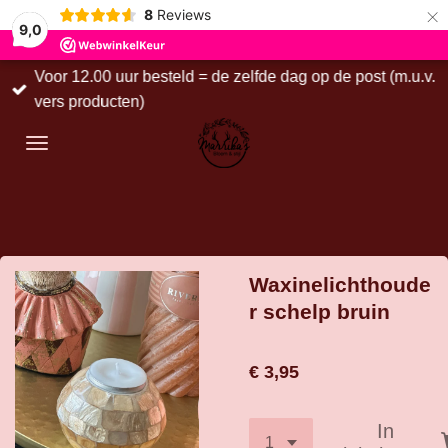
×
8
Reviews
9,0
Voor 12.00 uur besteld = de zelfde dag op de post (m.u.v.
vers producten)
Waxinelichthoude
r schelp bruin
€ 3,95
In