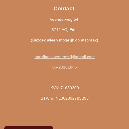
Contact
Veenderweg 54
6712 AC, Ede
(Bezoek alleen mogelijk op afspraak)
marrikasbloemenstijl@gmail.com
06-29101845
KVK: 71680209
BTWnr: NL002392783B93