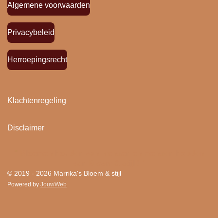
Algemene voorwaarden
Privacybeleid
Herroepingsrecht
Klachtenregeling
Disclaimer
"
Bloemen houden van mensen en mensen houden
van Bloem & stijl ! "
© 2019 - 2026 Marrika's Bloem & stijl
Powered by
JouwWeb