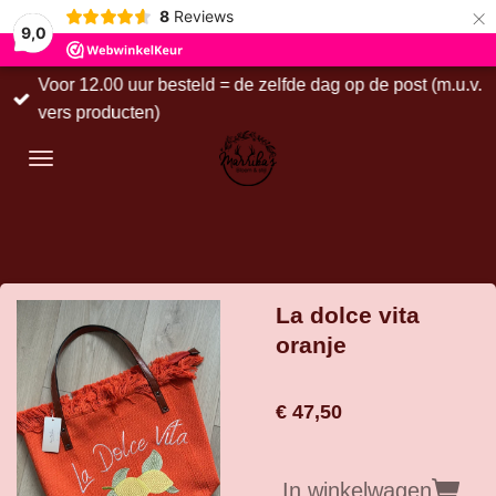
×
8
Reviews
9,0
Voor 12.00 uur besteld = de zelfde dag op de post (m.u.v.
vers producten)
La dolce vita
oranje
€ 47,50
In winkelwagen