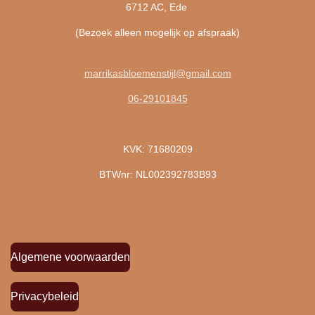
6712 AC, Ede
(Bezoek alleen mogelijk op afspraak)
marrikasbloemenstijl@gmail.com
06-29101845
KVK: 71680209
BTWnr: NL002392783B93
Algemene voorwaarden
Privacybeleid