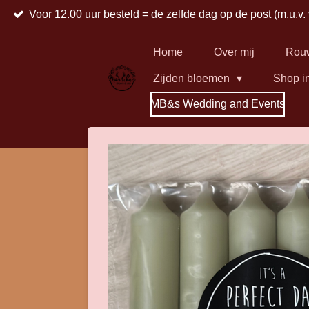
Voor 12.00 uur besteld = de zelfde dag op de post (m.u.v.
Ga
direct
naar
Home
Over mij
Rou
de
Zijden bloemen
Shop i
hoofdinhoud
MB&s Wedding and Events