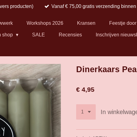
 vers producten)
Vanaf € 75,00 gratis verzending binne
wwerk
Workshops 2026
Kransen
Feestje door
n shop
SALE
Recensies
Inschrijven nieuws
Dinerkaars Pea
€ 4,95
In winkelwag