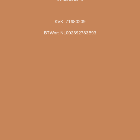
KVK: 71680209
BTWnr: NL002392783B93