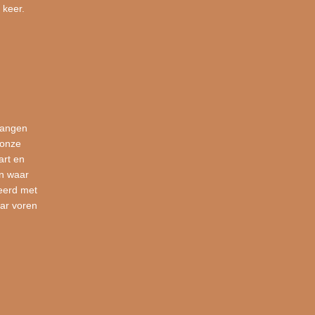
 keer.
vangen
 onze
art en
en waar
eerd met
ar voren