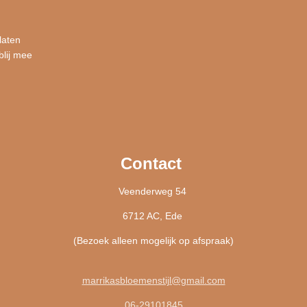
laten
blij mee
Contact
Veenderweg 54
6712 AC, Ede
(Bezoek alleen mogelijk op afspraak)
marrikasbloemenstijl@gmail.com
06-29101845