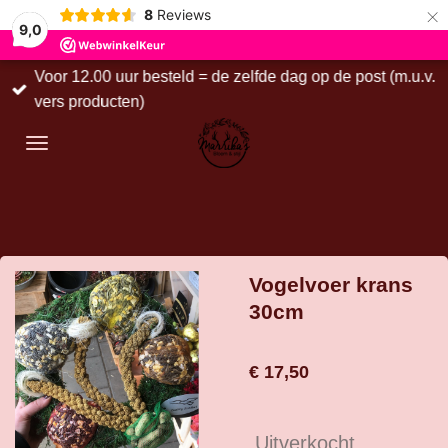
×
8
Reviews
9,0
Voor 12.00 uur besteld = de zelfde dag op de post (m.u.v.
vers producten)
Vogelvoer krans
30cm
€ 17,50
Uitverkocht