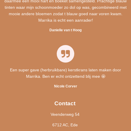
daarmee een mooi hart en boeket samengesteld. Prachtige blauw
tinten waar mijn schoonmoeder zo dol op was, gecombineerd met
mooie andere bloemen zodat t blauw goed naar voren kwam.
Marrika is echt een aanrader!
Danielle van t Hoog
Een super gave (herbruikbare) kerstkrans laten maken door
Marrika. Ben er echt ontzettend blij mee 🤩
Nicole Corver
Contact
Veenderweg 54
6712 AC, Ede