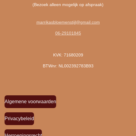
(Bezoek alleen mogelijk op afspraak)
marrikasbloemenstijl@gmail.com
06-29101845
KVK: 71680209
BTWnr: NL002392783B93
Algemene voorwaarden
Privacybeleid
Herroepingsrecht