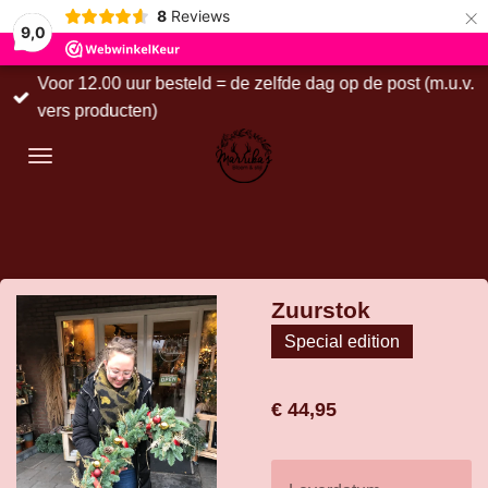
×
8
Reviews
9,0
Voor 12.00 uur besteld = de zelfde dag op de post (m.u.v.
vers producten)
Zuurstok
Special edition
€ 44,95