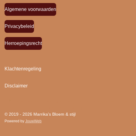
Algemene voorwaarden
Privacybeleid
Herroepingsrecht
Klachtenregeling
Disclaimer
"
Bloemen houden van mensen en mensen houden
van Bloem & stijl ! "
© 2019 - 2026 Marrika's Bloem & stijl
Powered by
JouwWeb