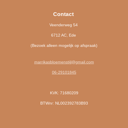
Contact
Veenderweg 54
6712 AC, Ede
(Bezoek alleen mogelijk op afspraak)
marrikasbloemenstijl@gmail.com
06-29101845
KVK: 71680209
BTWnr: NL002392783B93