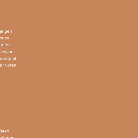
vangen
 onze
art en
en waar
eerd met
ar voren
laten
blij mee