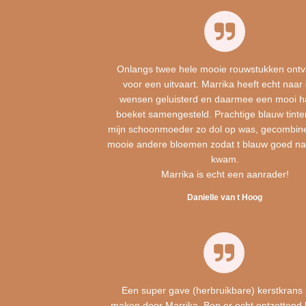
Onlangs twee hele mooie rouwstukken ont
voor een uitvaart. Marrika heeft echt naar
wensen geluisterd en daarmee een mooi h
boeket samengesteld. Prachtige blauw tint
mijn schoonmoeder zo dol op was, gecombin
mooie andere bloemen zodat t blauw goed na
kwam.
Marrika is echt een aanrader!
Danielle van t Hoog
Een super gave (herbruikbare) kerstkrans 
maken door Marrika. Ben er echt ontzettend 