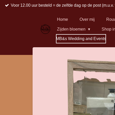
Voor 12.00 uur besteld = de zelfde dag op de post (m.u.v.
Ga
direct
naar
Home
Over mij
Rou
de
Zijden bloemen
Shop i
hoofdinhoud
MB&s Wedding and Events