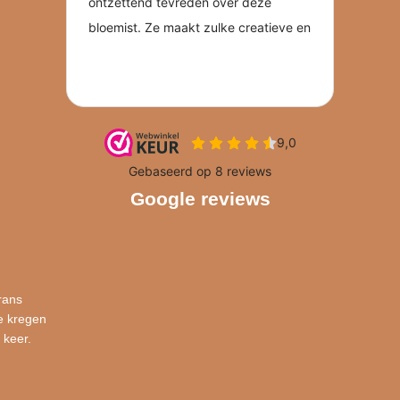
Google reviews
rans
e kregen
 keer.