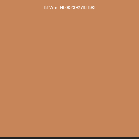
BTWnr: NL002392783B93
 houden van mensen en mensen houden van Bloem & 