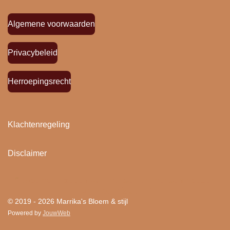
Algemene voorwaarden
Privacybeleid
Herroepingsrecht
Klachtenregeling
Disclaimer
"
Bloemen houden van mensen en mensen houden
van Bloem & stijl ! "
© 2019 - 2026 Marrika's Bloem & stijl
Powered by
JouwWeb