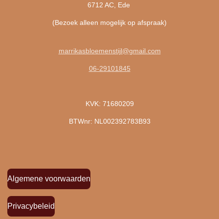
6712 AC, Ede
(Bezoek alleen mogelijk op afspraak)
marrikasbloemenstijl@gmail.com
06-29101845
KVK: 71680209
BTWnr: NL002392783B93
Algemene voorwaarden
Privacybeleid