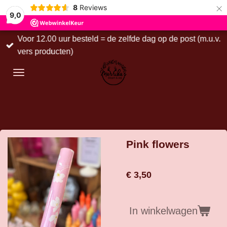
×
8
Reviews
9,0
Voor 12.00 uur besteld = de zelfde dag op de post (m.u.v.
vers producten)
Pink flowers
€ 3,50
In winkelwagen