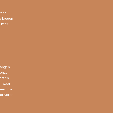
rans
e kregen
 keer.
vangen
 onze
art en
en waar
eerd met
ar voren