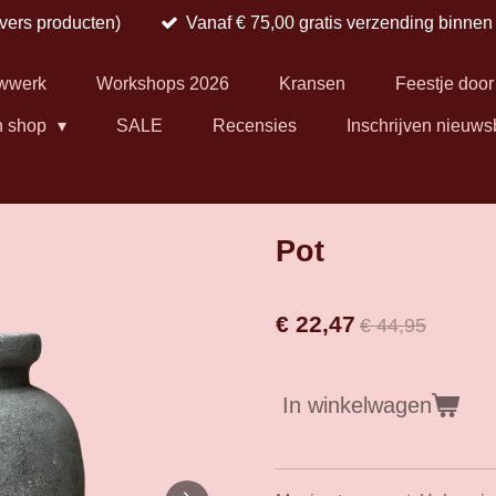
 vers producten)
Vanaf € 75,00 gratis verzending binne
wwerk
Workshops 2026
Kransen
Feestje door
n shop
SALE
Recensies
Inschrijven nieuws
Pot
€ 22,47
€ 44,95
In winkelwagen