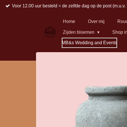
Voor 12.00 uur besteld = de zelfde dag op de post (m.u.v.
Ga
direct
naar
Home
Over mij
Rou
de
Zijden bloemen
Shop i
hoofdinhoud
MB&s Wedding and Events