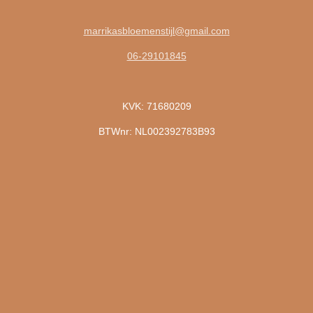
marrikasbloemenstijl@gmail.com
06-29101845
KVK: 71680209
BTWnr: NL002392783B93