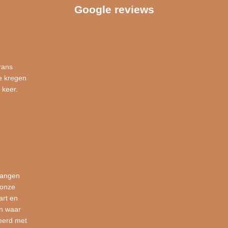
Google reviews
rans
e kregen
 keer.
vangen
 onze
art en
en waar
eerd met