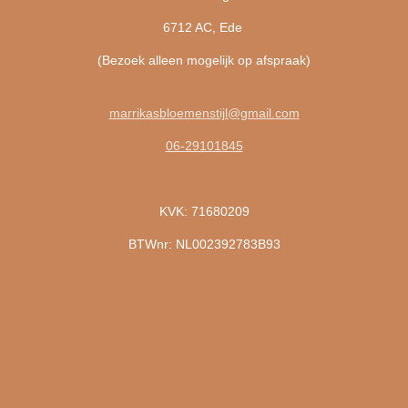
6712 AC, Ede
(Bezoek alleen mogelijk op afspraak)
marrikasbloemenstijl@gmail.com
06-29101845
KVK: 71680209
BTWnr: NL002392783B93