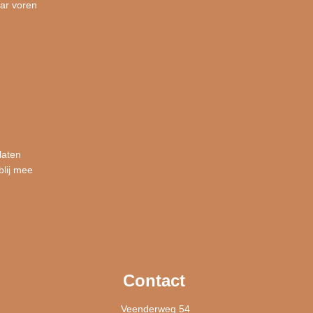
ar voren
laten
blij mee
Contact
Veenderweg 54