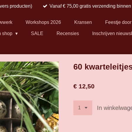
 vers producten)
Vanaf € 75,00 gratis verzending binne
wwerk
Workshops 2026
Kransen
Feestje door
n shop
SALE
Recensies
Inschrijven nieuws
60 kwarteleitje
€ 12,50
In winkelwag