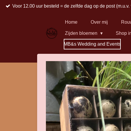
Voor 12.00 uur besteld = de zelfde dag op de post (m.u.v.
Ga
direct
naar
Home
Over mij
Rou
de
Zijden bloemen
Shop i
hoofdinhoud
MB&s Wedding and Events