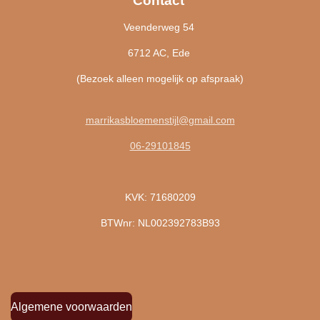
Contact
Veenderweg 54
6712 AC, Ede
(Bezoek alleen mogelijk op afspraak)
marrikasbloemenstijl@gmail.com
06-29101845
KVK: 71680209
BTWnr: NL002392783B93
Algemene voorwaarden