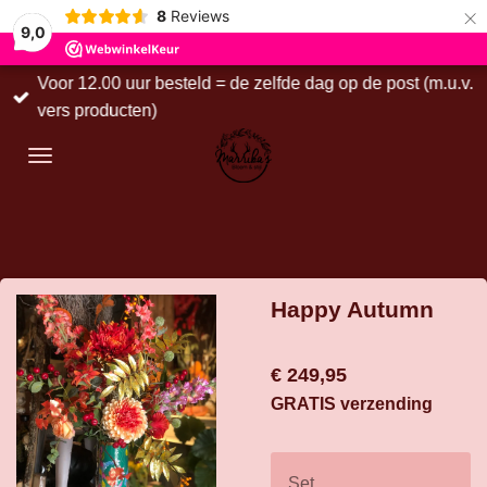
×
8
Reviews
9,0
Voor 12.00 uur besteld = de zelfde dag op de post (m.u.v.
vers producten)
Happy Autumn
€ 249,95
GRATIS verzending
Set