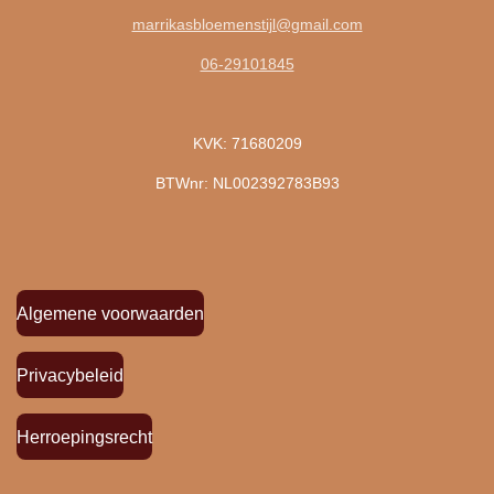
marrikasbloemenstijl@gmail.com
06-29101845
KVK: 71680209
BTWnr: NL002392783B93
Algemene voorwaarden
Privacybeleid
Herroepingsrecht