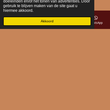
doeleinden en/of het tonen van advertenties. Door
gebruik te blijven maken van de site gaat u
hiermee akkoord.
Akkoord
E-mailadres
Telefoonnummer
Kaart
WhatsApp