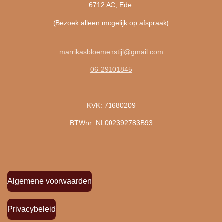
6712 AC, Ede
(Bezoek alleen mogelijk op afspraak)
marrikasbloemenstijl@gmail.com
06-29101845
KVK: 71680209
BTWnr: NL002392783B93
Algemene voorwaarden
Privacybeleid