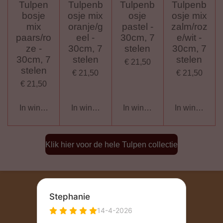
Tulpen
Tulpenb
Tulpenb
Tulpenb
bosje
osje mix
osje
osje mix
mix
oranje/g
pastel -
zalm/roz
paars/ro
eel -
30cm, 7
e/wit -
ze -
30cm, 7
stelen
30cm, 7
30cm, 7
stelen
stelen
€ 21,50
stelen
€ 21,50
€ 21,50
€ 21,50
In winkelwagen
In winkelwagen
In winkelwagen
In winkelwag
Klik hier voor de hele Tulpen collectie