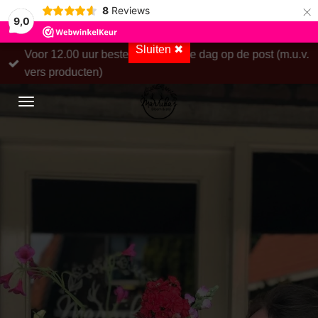
×
8
Reviews
9,0
Sluiten ✖
Voor 12.00 uur besteld = de zelfde dag op de post (m.u.v.
vers producten)