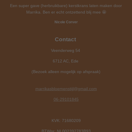
Een super gave (herbruikbare) kerstkrans laten maken door
Marrika. Ben er echt ontzettend blij mee 🤩
Nicole Corver
Contact
Veenderweg 54
6712 AC, Ede
(Bezoek alleen mogelijk op afspraak)
marrikasbloemenstijl@gmail.com
06-29101845
KVK: 71680209
BTWnr: NL002392783B93