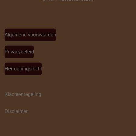
Algemene voorwaarden
Privacybeleid
Herroepingsrecht
Klachtenregeling
Disclaimer
"
Bloemen houden van mensen en mensen houden
van Bloem & stijl ! "